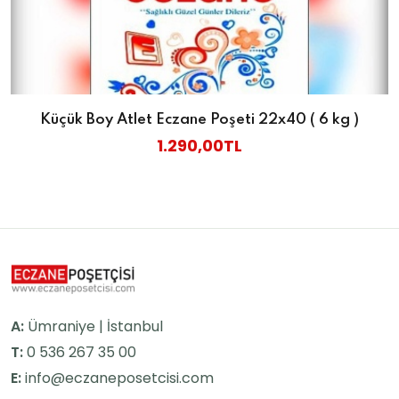
Küçük Boy Atlet Eczane Poşeti 22x40 ( 6 kg )
1.290,00TL
A:
Ümraniye | İstanbul
T:
0 536 267 35 00
E:
info@eczaneposetcisi.com