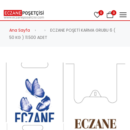
0
0
Ana Sayfa
ECZANE POŞETİ KARMA GRUBU 6 (
50 KG ) 11.500 ADET