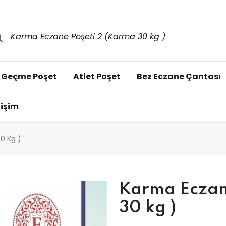
l Geçme Poşet
Atlet Poşet
Bez Eczane Çantası
tişim
0 Kg )
Karma Eczan
30 kg )