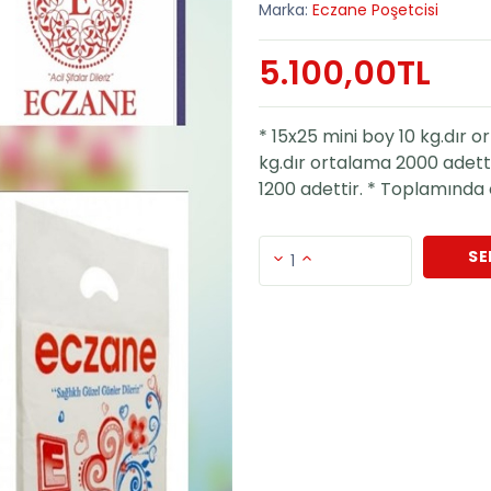
Marka:
Eczane Poşetcisi
5.100,00TL
* 15x25 mini boy 10 kg.dır 
kg.dır ortalama 2000 adetti
1200 adettir. * Toplamında 
SE
1