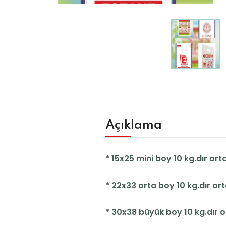
Açıklama
* 15x25 mini boy 10 kg.dır o
* 22x33 orta boy 10 kg.dır or
* 30x38 büyük boy 10 kg.dır o