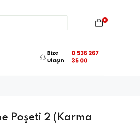
0
0 536 267
Bize
35 00
Ulaşın
e Poşeti 2 (Karma