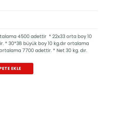
ortalama 4500 adettir * 22x33 orta boy 10
r. * 30*38 büyük boy 10 kg.dır ortalama
ortalama 7700 adettir. * Net 30 kg. dır.
PETE EKLE